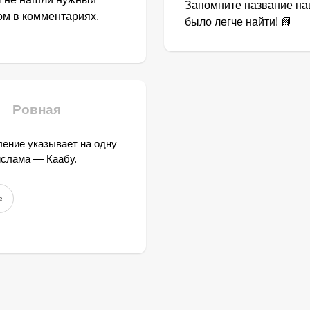
Запомните название наш
том в комментариях.
было легче найти! 📗
Ровная
ение указывает на одну
ислама — Каабу.
е