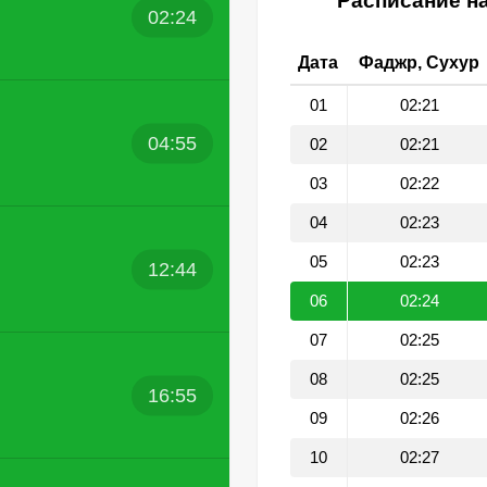
Расписание на
02:24
Дата
Фаджр, Сухур
01
02:21
04:55
02
02:21
03
02:22
04
02:23
05
02:23
12:44
06
02:24
07
02:25
08
02:25
16:55
09
02:26
10
02:27