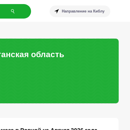
Направление на Киблу
ганская область