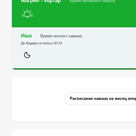
Магриб - Ифтар
Время вечернего намаза
Иша
Время ночного намаза
До Фаджра осталось 00:33
Расписание намаза на месяц впе