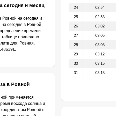
а сегодня и месяц
24
02:54
25
02:58
 Ровной на сегодня и
 на сегодня в Ровной
26
03:02
определение времени
27
03:05
В таблице приведено
литв для: Ровная,
28
03:08
.48639)..
29
03:12
30
03:15
31
03:18
за в Ровной
вной применяется
Время восхода солнца и
 координатам Ровной в
ы не нашли нужный