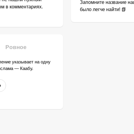
Запомните название наш
том в комментариях.
было легче найти! 📗
Ровное
ение указывает на одну
ислама — Каабу.
е