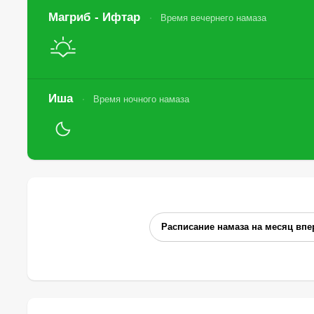
Магриб - Ифтар
Время вечернего намаза
Иша
Время ночного намаза
Расписание намаза на месяц впе