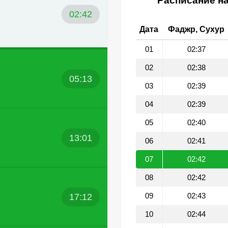
Расписание на
02:42
Дата
Фаджр, Сухур
01
02:37
02
02:38
05:13
03
02:39
04
02:39
05
02:40
13:01
06
02:41
07
02:42
08
02:42
17:12
09
02:43
10
02:44