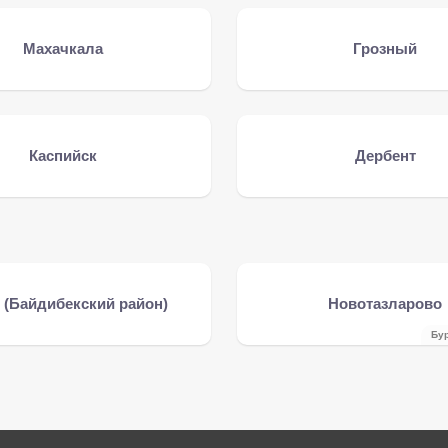
Махачкала
Грозный
Каспийск
Дербент
 (Байдибекский район)
Новотазларово
Бу