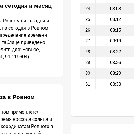
а сегодня и месяц
24
03:08
25
03:12
 Ровном на сегодня и
а на сегодня в Ровном
26
03:15
определение времени
27
03:19
В таблице приведено
литв для: Ровное,
28
03:22
, 91.119604)..
29
03:26
30
03:29
31
03:33
за в Ровном
вном применяется
Время восхода солнца и
 координатам Ровного в
ы не нашли нужный