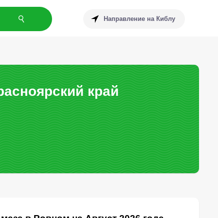
Направление на Киблу
расноярский край