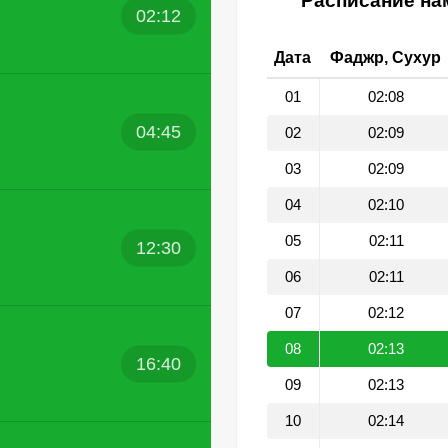
Расписание нам
02:12
Дата
Фаджр, Сухур
01
02:08
04:45
02
02:09
03
02:09
04
02:10
05
02:11
12:30
06
02:11
07
02:12
08
02:13
16:40
09
02:13
10
02:14