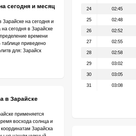
на сегодня и месяц
24
02:45
25
02:48
 Зарайске на сегодня и
 на сегодня в Зарайске
26
02:52
определение времени
27
02:55
В таблице приведено
литв для: Зарайск
28
02:58
29
03:02
30
03:05
31
03:08
а в Зарайске
райске применяется
Время восхода солнца и
о координатам Зарайска
 вы не нашли нужный