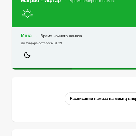
Магриб - Ифтар
Время вечернего намаза
Иша
Время ночного намаза
До Фаджра осталось 01:29
Расписание намаза на месяц впе