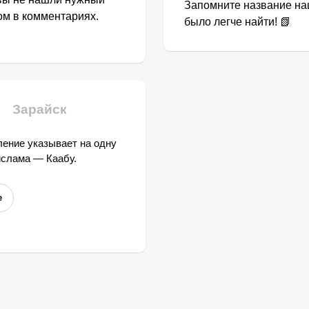
Запомните название наш
том в комментариях.
было легче найти! 📗
Зарайск
ение указывает на одну
ислама — Каабу.
е