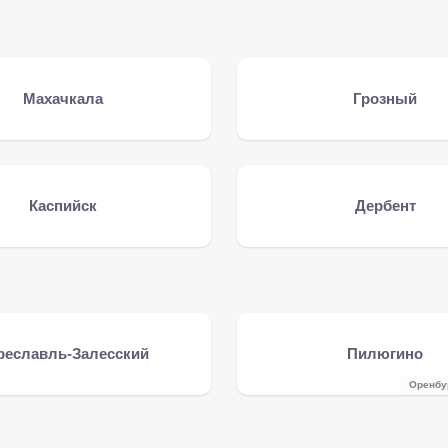
Махачкала
Грозный
Каспийск
Дербент
реславль-Залесский
Пилюгино
Оренбу