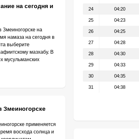
ание на сегодня и
24
04:20
25
04:23
в Змеиногорске на
26
04:25
емя намаза на сегодня в
27
04:28
йта выберите
афиитскому мазхабу. В
28
04:30
ых мусульманских
29
04:33
30
04:35
31
04:38
в Змеиногорске
еиногорске применяется
Время восхода солнца и