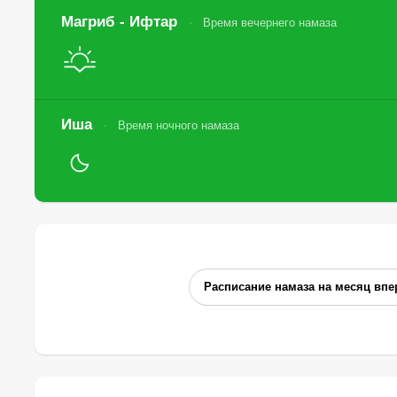
Магриб - Ифтар
Время вечернего намаза
Иша
Время ночного намаза
Расписание намаза на месяц впе