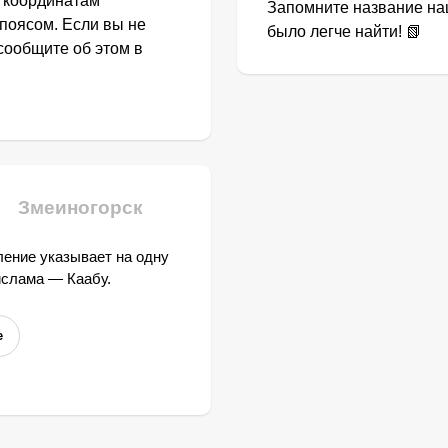
о координатам
Запомните название наш
поясом. Если вы не
было легче найти! 📗
сообщите об этом в
Змеиногорск
ение указывает на одну
ислама — Каабу.
е