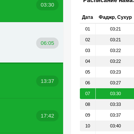
Расписание намаз
03:30
Дата
Фаджр, Сухур
01
03:21
02
03:21
06:05
03
03:22
04
03:22
05
03:23
13:37
06
03:27
07
03:30
08
03:33
17:42
09
03:37
10
03:40