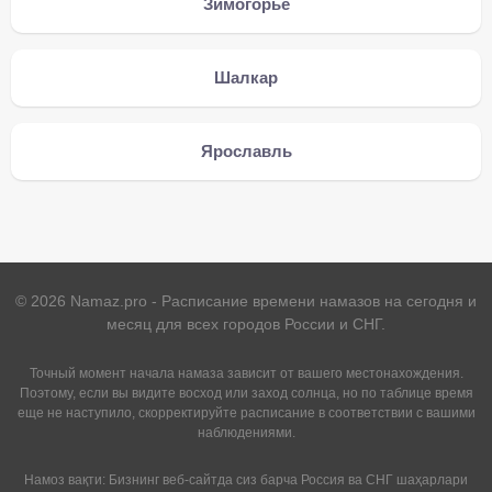
Зимогорье
Шалкар
Ярославль
©
2026
Namaz.pro - Расписание времени намазов на сегодня и
месяц для всех городов России и СНГ.
Точный момент начала намаза зависит от вашего местонахождения.
Поэтому, если вы видите восход или заход солнца, но по таблице время
еще не наступило, скорректируйте расписание в соответствии с вашими
наблюдениями.
Намоз вақти: Бизнинг веб-сайтда сиз барча Россия ва СНГ шаҳарлари