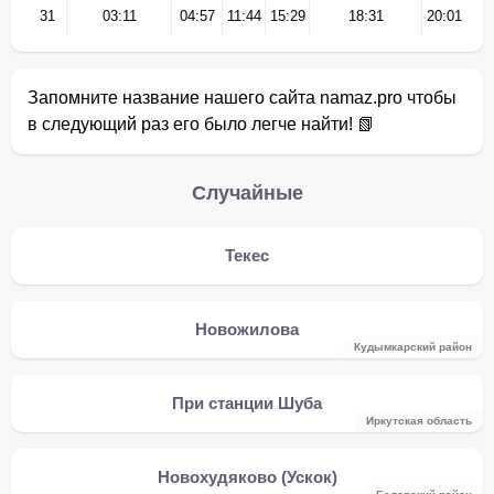
31
03:11
04:57
11:44
15:29
18:31
20:01
Запомните название нашего сайта namaz.pro чтобы
в следующий раз его было легче найти! 📗
Случайные
Текес
Новожилова
Кудымкарский район
При станции Шуба
Иркутская область
Новохудяково (Ускок)