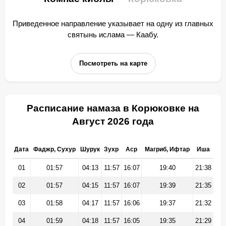
Приведенное направление указывает на одну из главных
святынь ислама — Каабу.
Посмотреть на карте
Расписание намаза в Корюковке на
Август 2026 года
Дата
Фаджр, Сухур
Шурук
Зухр
Аср
Магриб, Ифтар
Иша
01
01:57
04:13
11:57
16:07
19:40
21:38
02
01:57
04:15
11:57
16:07
19:39
21:35
03
01:58
04:17
11:57
16:06
19:37
21:32
04
01:59
04:18
11:57
16:05
19:35
21:29