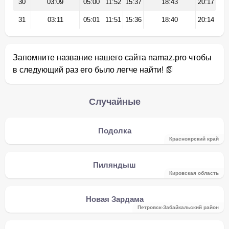
30
03:09
05:00
11:52
15:37
18:43
20:17
31
03:11
05:01
11:51
15:36
18:40
20:14
Запомните название нашего сайта namaz.pro чтобы
в следующий раз его было легче найти! 📗
Случайные
Подолка
Красноярский край
Пиляндыш
Кировская область
Новая Зардама
Петровск-Забайкальский район