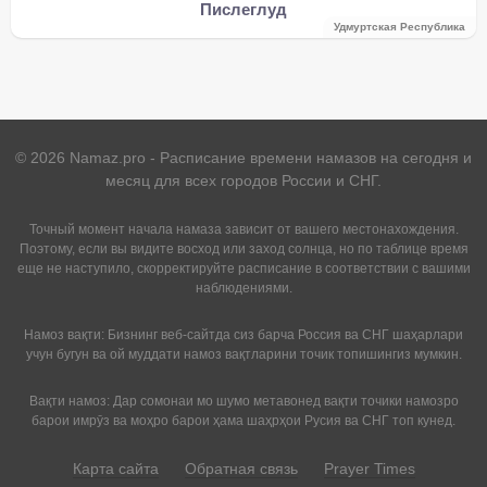
Пислеглуд
Удмуртская Республика
©
2026
Namaz.pro - Расписание времени намазов на сегодня и
месяц для всех городов России и СНГ.
Точный момент начала намаза зависит от вашего местонахождения.
Поэтому, если вы видите восход или заход солнца, но по таблице время
еще не наступило, скорректируйте расписание в соответствии с вашими
наблюдениями.
Намоз вақти: Бизнинг веб-сайтда сиз барча Россия ва СНГ шаҳарлари
учун бугун ва ой муддати намоз вақтларини точик топишингиз мумкин.
Вақти намоз: Дар сомонаи мо шумо метавонед вақти точики намозро
барои имрӯз ва моҳро барои ҳама шаҳрҳои Русия ва СНГ топ кунед.
Карта сайта
Обратная связь
Prayer Times