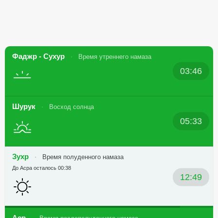
Фаджр - Сухур
Время утреннего намаза
03:46
Шурук
Восход солнца
05:33
Зухр
Время полуденного намаза
До Асра осталось 00:38
12:49
Аср