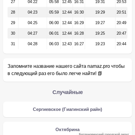
27
04:22
05:58
12:45
16:31
19:31
20:53
28
04:23
05:59
12:44
16:30
19:29
20:51
29
04:25
06:00
12:44
16:29
19:27
20:49
30
04:27
06:01
12:44
16:28
19:25
20:47
31
04:28
06:03
12:43
16:27
19:23
20:44
Запомните название нашего сайта namaz.pro чтобы
в следующий раз его было легче найти! 📗
Случайные
Сергиевское (Гиагинский райн)
Октябрина
Богдановичский городской округ