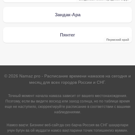
Зандак-Ара
Пянтег
Пермский край
©
2026
Namaz.pro - Расписание времени намазов на сегодня и
месяц для всех городов России и СНГ.
Точный момент начала намаза зависит от вашего местонахождения.
Поэтому, если вы видите восход или заход солнца, но по таблице время
еще не наступило, скорректируйте расписание в соответствии с вашими
наблюдениями.
Намоз вақти: Бизнинг веб-сайтда сиз барча Россия ва СНГ шаҳарлари
учун бугун ва ой муддати намоз вақтларини точик топишингиз мумкин.