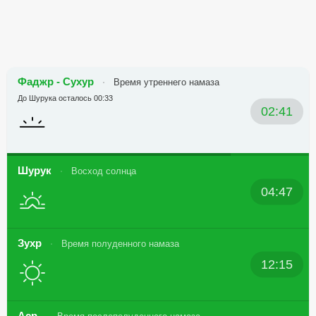
Фаджр - Сухур
Время утреннего намаза
До Шурука осталось 00:33
02:41
Шурук
Восход солнца
04:47
Зухр
Время полуденного намаза
12:15
Аср