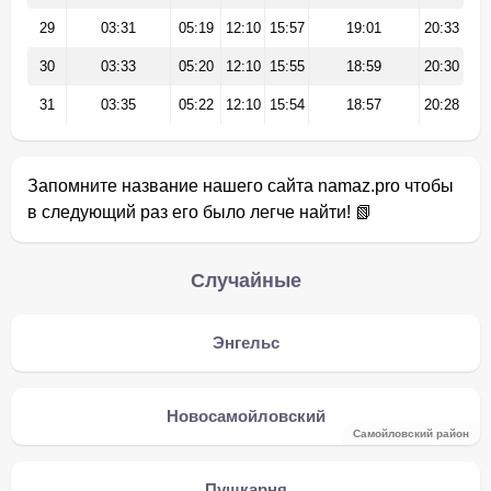
29
03:31
05:19
12:10
15:57
19:01
20:33
30
03:33
05:20
12:10
15:55
18:59
20:30
31
03:35
05:22
12:10
15:54
18:57
20:28
Запомните название нашего сайта namaz.pro чтобы
в следующий раз его было легче найти! 📗
Случайные
Энгельс
Новосамойловский
Самойловский район
Пушкарня