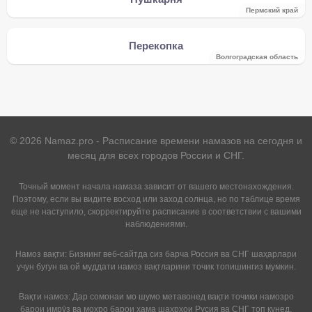
Пермский край
Перекопка
Волгоградская область
©
2026
Namaz.pro - Расписание времени намазов на сегодня и
месяц для всех городов России и СНГ.
Точный момент начала намаза зависит от вашего местонахождения.
Поэтому, если вы видите восход или заход солнца, но по таблице время
еще не наступило, скорректируйте расписание в соответствии с вашими
наблюдениями.
Намоз вақти: Бизнинг веб-сайтда сиз барча Россия ва СНГ шаҳарлари
учун бугун ва ой муддати намоз вақтларини точик топишингиз мумкин.
Вақти намоз: Дар сомонаи мо шумо метавонед вақти точики намозро
барои имрӯз ва моҳро барои ҳама шаҳрҳои Русия ва СНГ топ кунед.