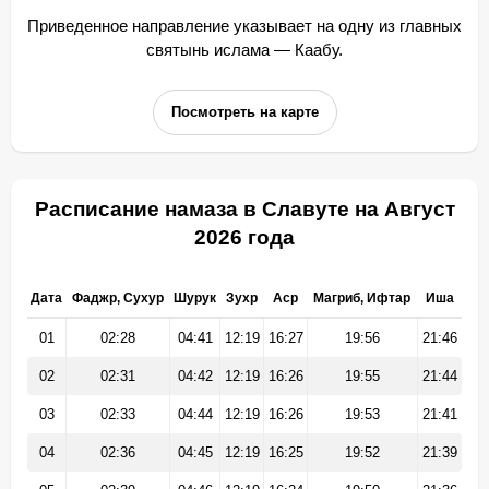
Приведенное направление указывает на одну из главных
святынь ислама — Каабу.
Посмотреть на карте
Расписание намаза в Славуте на Август
2026 года
Дата
Фаджр, Сухур
Шурук
Зухр
Аср
Магриб, Ифтар
Иша
01
02:28
04:41
12:19
16:27
19:56
21:46
02
02:31
04:42
12:19
16:26
19:55
21:44
03
02:33
04:44
12:19
16:26
19:53
21:41
04
02:36
04:45
12:19
16:25
19:52
21:39