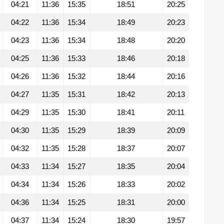
04:21
11:36
15:35
18:51
20:25
04:22
11:36
15:34
18:49
20:23
04:23
11:36
15:34
18:48
20:20
04:25
11:36
15:33
18:46
20:18
04:26
11:36
15:32
18:44
20:16
04:27
11:35
15:31
18:42
20:13
04:29
11:35
15:30
18:41
20:11
04:30
11:35
15:29
18:39
20:09
04:32
11:35
15:28
18:37
20:07
04:33
11:34
15:27
18:35
20:04
04:34
11:34
15:26
18:33
20:02
04:36
11:34
15:25
18:31
20:00
04:37
11:34
15:24
18:30
19:57