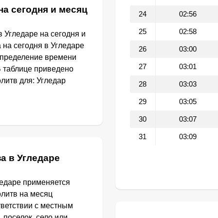
на сегодня и месяц
24
02:56
25
02:58
 Угледаре на сегодня и
 на сегодня в Угледаре
26
03:00
определение времени
27
03:01
В таблице приведено
литв для: Угледар
28
03:03
29
03:05
30
03:07
31
03:09
а в Угледаре
ледаре применяется
олитв на месяц
тветствии с местным
 поселок, село или