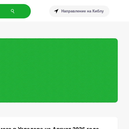
Направление на Киблу