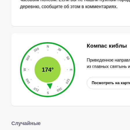
деревню, сообщите об этом в комментариях.
Компас киблы
Приведенное направл
из главных святынь 
174°
Посмотреть на карт
Случайные