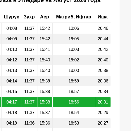
аза в Угледаре на Август 2026 года
Шурук
Зухр
Аср
Магриб, Ифтар
Иша
04:08
11:37
15:42
19:06
20:46
04:09
11:37
15:42
19:05
20:44
04:10
11:37
15:41
19:03
20:42
04:12
11:37
15:40
19:02
20:40
04:13
11:37
15:40
19:00
20:38
04:14
11:37
15:39
18:59
20:36
04:15
11:37
15:38
18:57
20:34
04:17
11:37
15:38
18:56
20:31
04:18
11:37
15:37
18:54
20:29
04:19
11:36
15:36
18:53
20:27