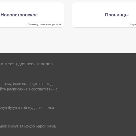
Новопетровское
Пронинцы
Зианчуринский район
Кир
и месяц для всех городов
этому, если вы видите восход
йте расписание в соответствии с
учун бугун ва ой муддати намоз
арои имрӯз ва моҳро барои ҳама