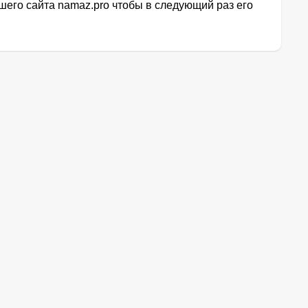
его сайта namaz.pro чтобы в следующий раз его