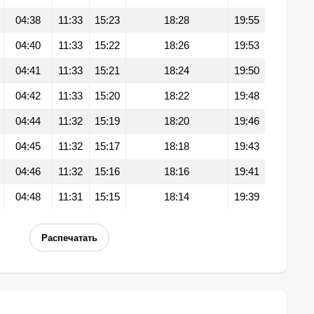
04:38
11:33
15:23
18:28
19:55
04:40
11:33
15:22
18:26
19:53
04:41
11:33
15:21
18:24
19:50
04:42
11:33
15:20
18:22
19:48
04:44
11:32
15:19
18:20
19:46
04:45
11:32
15:17
18:18
19:43
04:46
11:32
15:16
18:16
19:41
04:48
11:31
15:15
18:14
19:39
Распечатать