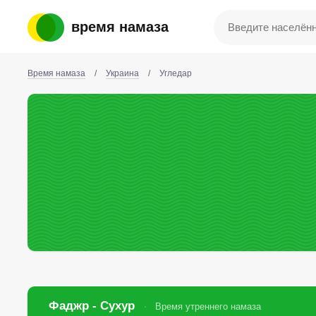
время намаза
Время намаза
/
Украина
/
Угледар
Фаджр - Сухур
Время утреннего намаза