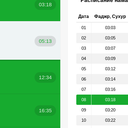
Расписание нама
03:18
Дата
Фаджр, Сухур
01
03:03
02
03:05
05:13
03
03:07
04
03:09
05
03:12
12:34
06
03:14
07
03:16
08
03:18
16:35
09
03:20
10
03:22