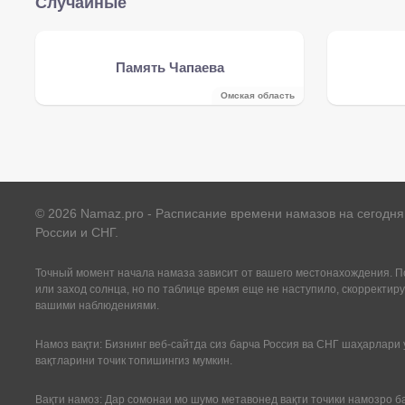
Случайные
Память Чапаева
Омская область
©
2026
Namaz.pro - Расписание времени намазов на сегодня 
России и СНГ.
Точный момент начала намаза зависит от вашего местонахождения. По
или заход солнца, но по таблице время еще не наступило, скорректиру
вашими наблюдениями.
Намоз вақти: Бизнинг веб-сайтда сиз барча Россия ва СНГ шаҳарлари 
вақтларини точик топишингиз мумкин.
Вақти намоз: Дар сомонаи мо шумо метавонед вақти точики намозро б