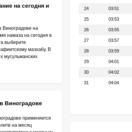
ание на сегодня и
24
03:51
25
03:53
в Виноградове на
26
03:55
емя намаза на сегодня в
27
03:57
та выберите
афиитскому мазхабу. В
28
03:59
ых мусульманских
29
04:01
30
04:02
31
04:04
 в Виноградове
ноградове применяется
олитв на месяц