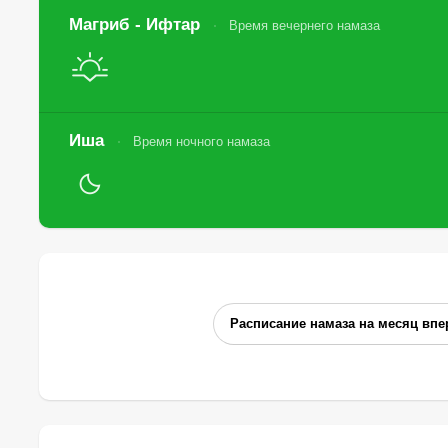
Магриб - Ифтар
Время вечернего намаза
Иша
Время ночного намаза
Расписание намаза на месяц впе