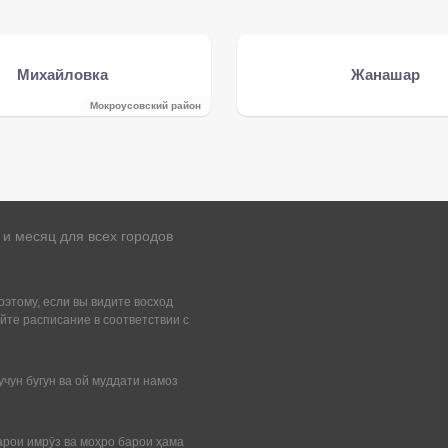
Михайловка
Жанашар
Мокроусовский район
и месяц для всех городов
этому, если вы видите восход
йте расписание в соответствии с
учун бугун ва ой муддати намоз
арои имрӯз ва моҳро барои ҳама