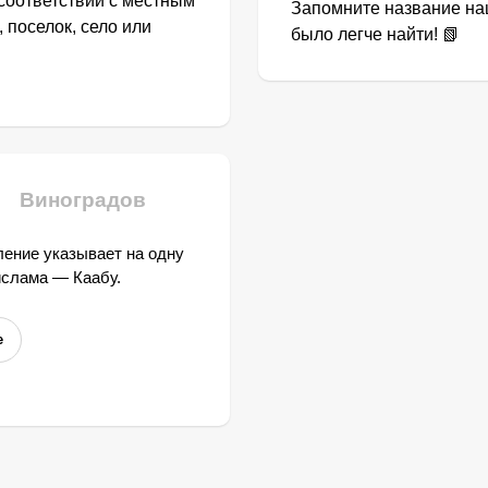
соответствии с местным
Запомните название наш
 поселок, село или
было легче найти! 📗
Виноградов
ение указывает на одну
ислама — Каабу.
е