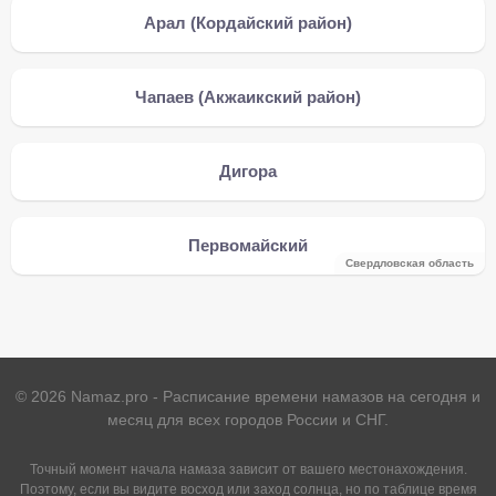
Арал (Кордайский район)
Чапаев (Акжаикский район)
Дигора
Первомайский
Свердловская область
©
2026
Namaz.pro - Расписание времени намазов на сегодня и
месяц для всех городов России и СНГ.
Точный момент начала намаза зависит от вашего местонахождения.
Поэтому, если вы видите восход или заход солнца, но по таблице время