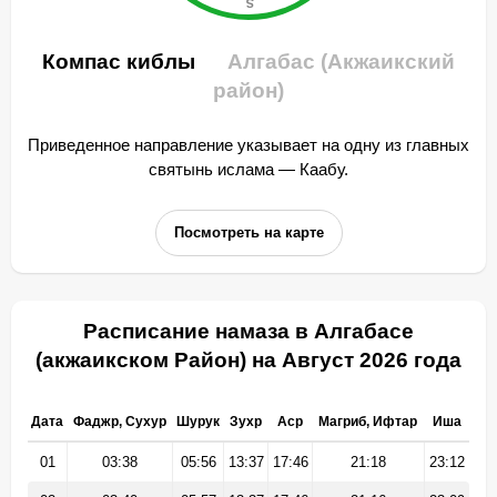
Компас киблы
Алгабас (Акжаикский
район)
Приведенное направление указывает на одну из главных
святынь ислама — Каабу.
Посмотреть на карте
Расписание намаза в Алгабасе
(акжаикском Район) на Август 2026 года
Дата
Фаджр, Сухур
Шурук
Зухр
Аср
Магриб, Ифтар
Иша
01
03:38
05:56
13:37
17:46
21:18
23:12