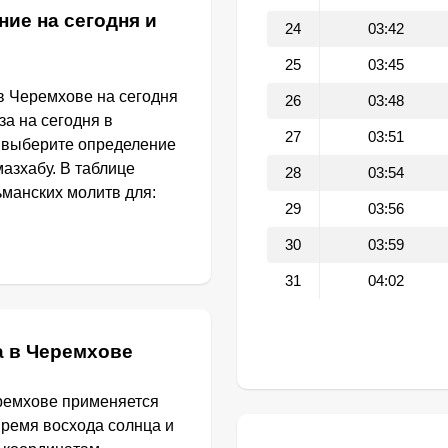
ние на сегодня и
24
03:42
25
03:45
в Черемхове на сегодня
26
03:48
за на сегодня в
27
03:51
 выберите определение
азхабу. В таблице
28
03:54
манских молитв для:
29
03:56
30
03:59
31
04:02
а в Черемхове
ремхове применяется
Время восхода солнца и