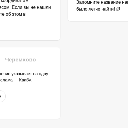
о координатам
Запомните название наш
ясом. Если вы не нашли
было легче найти! 📗
те об этом в
Черемхово
ение указывает на одну
ислама — Каабу.
е