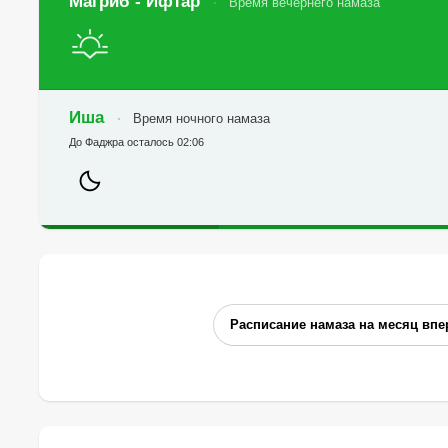
Магриб - Ифтар
Время вечернего намаза
Иша
Время ночного намаза
До Фаджра осталось 02:06
Расписание намаза на месяц впе