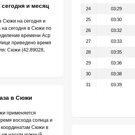
 сегодня и месяц
24
03:29
25
03:30
в Сюжи на сегодня и
а на сегодня в Сюжи по
26
03:32
еделение времени Аср
27
03:33
блице приведено время
ля: Сюжи (42.89028,
28
03:35
29
03:36
30
03:38
31
03:39
аза в Сюжи
южи применяется
Время восхода солнца и
о координатам Сюжи в
ы не нашли нужный