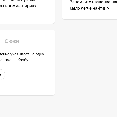
Запомните название наш
том в комментариях.
было легче найти! 📗
Сюжи
ение указывает на одну
ислама — Каабу.
е