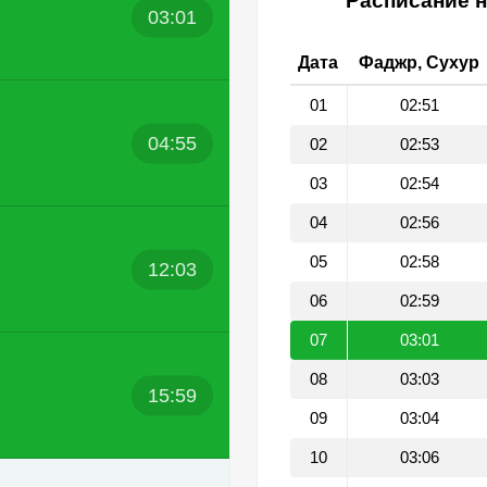
Расписание н
03:01
Дата
Фаджр, Сухур
01
02:51
04:55
02
02:53
03
02:54
04
02:56
05
02:58
12:03
06
02:59
07
03:01
08
03:03
15:59
09
03:04
10
03:06