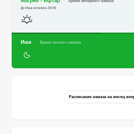
Магриб - Ифтар
Время вечернего намаза
До Иша осталось 00:55
Иша
Время ночного намаза
Расписание намаза на месяц впе