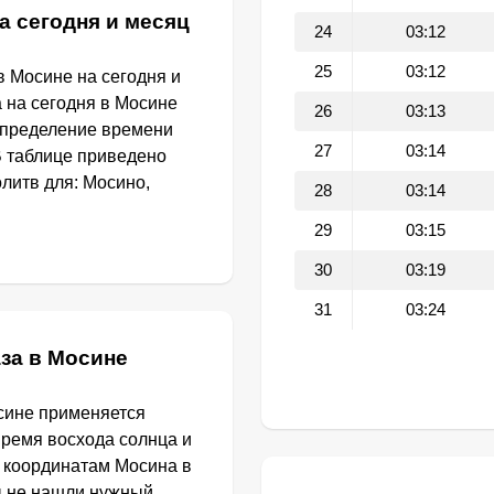
а сегодня и месяц
24
03:12
25
03:12
 Мосине на сегодня и
а на сегодня в Мосине
26
03:13
определение времени
27
03:14
В таблице приведено
литв для: Мосино,
28
03:14
29
03:15
30
03:19
31
03:24
за в Мосине
сине применяется
Время восхода солнца и
о координатам Мосина в
ы не нашли нужный