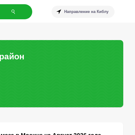
Направление на Киблу
 район