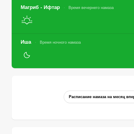
Магриб - Ифтар
Время вечернего намаза
Иша
Время ночного намаза
Расписание намаза на месяц впе