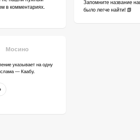
Запомните название наш
том в комментариях.
было легче найти! 📗
Мосино
ение указывает на одну
ислама — Каабу.
е