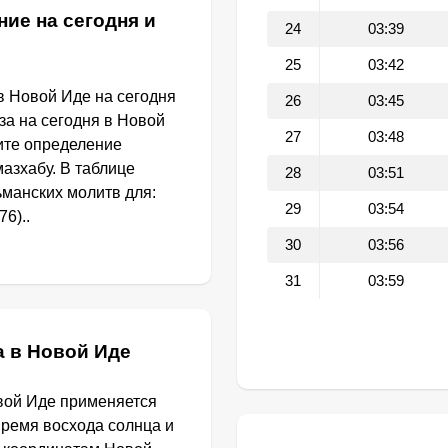
ие на сегодня и
24
03:39
25
03:42
в Новой Иде на сегодня
26
03:45
за на сегодня в Новой
27
03:48
ите определение
азхабу. В таблице
28
03:51
манских молитв для:
29
03:54
6)..
30
03:56
31
03:59
а в Новой Иде
вой Иде применяется
Время восхода солнца и