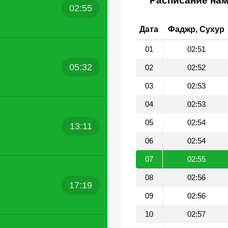
Расписание нам
02:55
Дата
Фаджр, Сухур
01
02:51
05:32
02
02:52
03
02:53
04
02:53
05
02:54
13:11
06
02:54
07
02:55
08
02:56
17:19
09
02:56
10
02:57