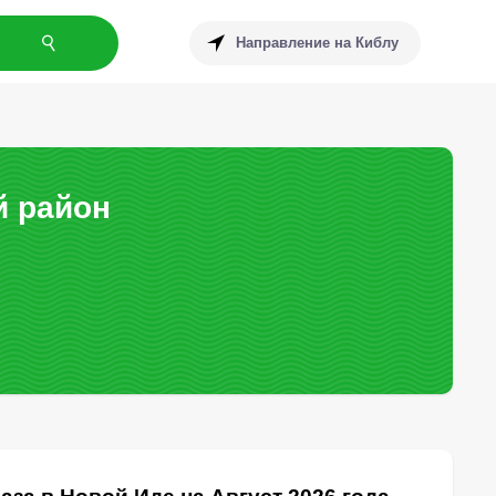
Направление на Киблу
й район