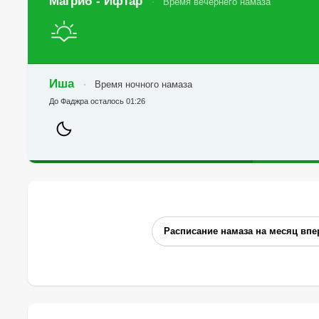
Магриб - Ифтар
Время вечернего намаза
Иша
Время ночного намаза
До Фаджра осталось 01:26
Расписание намаза на месяц впе