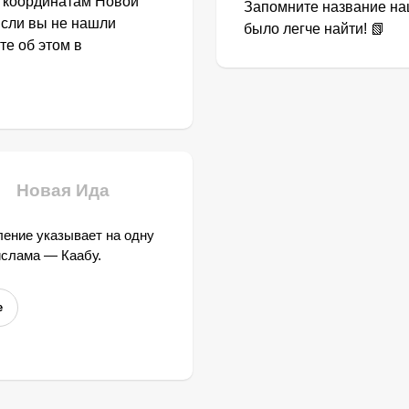
о координатам Новой
Запомните название наш
Если вы не нашли
было легче найти! 📗
те об этом в
Новая Ида
ение указывает на одну
ислама — Каабу.
е