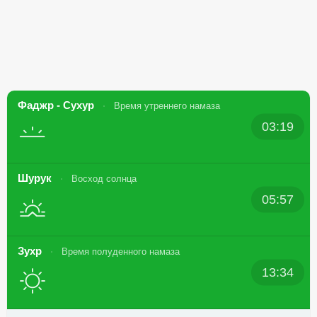
Фаджр - Сухур
Время утреннего намаза
03:19
Шурук
Восход солнца
05:57
Зухр
Время полуденного намаза
13:34