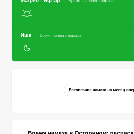
Магриб - Ифтар
Время вечернего намаза
Иша
Время ночного намаза
Расписание намаза на месяц впе
Время намаза в Островном: расписа