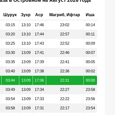
за в Островном на Август 2026 года
Шурук
Зухр
Аср
Магриб, Ифтар
Иша
03:15
13:10
17:46
23:02
00:14
03:20
13:10
17:44
22:57
00:11
03:25
13:10
17:43
22:52
00:09
03:30
13:09
17:41
22:46
00:07
03:35
13:09
17:39
22:41
00:05
03:40
13:09
17:38
22:36
00:02
03:44
13:09
17:36
22:31
00:00
03:49
13:09
17:34
22:27
23:58
03:54
13:09
17:33
22:22
23:56
03:58
13:09
17:31
22:17
23:54