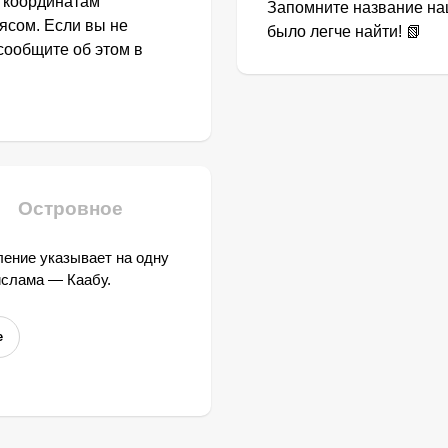
о координатам
Запомните название наш
ясом. Если вы не
было легче найти! 📗
сообщите об этом в
Островное
ение указывает на одну
ислама — Каабу.
е