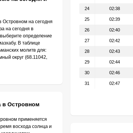
24
02:38
25
02:39
в Островном на сегодня
за на сегодня в
26
02:40
 выберите определение
27
02:42
азхабу. В таблице
манских молитв для:
28
02:43
ный округ (68.11042,
29
02:44
30
02:46
31
02:47
а в Островном
тровном применяется
Время восхода солнца и