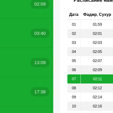
Расписание нама
02:09
Дата
Фаджр, Сухур
01
01:59
03:40
02
02:01
03
02:03
04
02:05
05
02:07
13:09
06
02:09
07
02:11
08
02:12
17:38
09
02:14
10
02:16