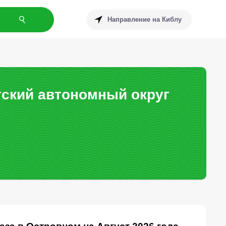
Направление на Киблу
тский автономный округ