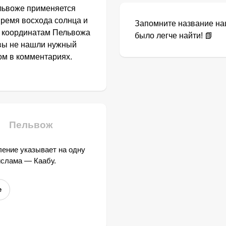
львоже применяется
Время восхода солнца и
Запомните название наш
о координатам Пельвожа
было легче найти! 📗
 вы не нашли нужный
том в комментариях.
Пельвож
ение указывает на одну
ислама — Каабу.
е