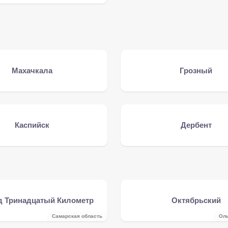
Махачкала
Грозный
Каспийск
Дербент
д Тринадцатый Километр
Октябрьский
Самарская область
Оль