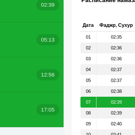
Расписание намаза
02:39
Дата
Фаджр, Сухур
01
02:35
05:13
02
02:36
03
02:36
04
02:37
12:56
05
02:37
06
02:38
07
02:39
17:05
08
02:39
09
02:40
10
02:41