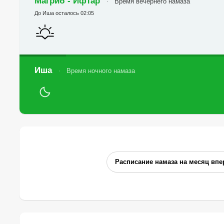
Магриб - Ифтар
Время вечернего намаза
До Иша осталось 02:05
Иша
Время ночного намаза
Расписание намаза на месяц впе