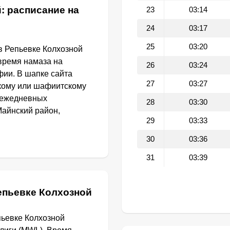
: расписание на
23
03:14
24
03:17
25
03:20
в Репьевке Колхозной
 время намаза на
26
03:24
фии. В шапке сайта
27
03:27
кому или шафиитскому
и ежедневных
28
03:30
Майнский район,
29
03:33
30
03:36
31
03:39
епьевке Колхозной
пьевке Колхозной