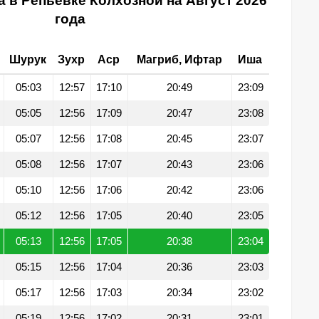
 в Репьевке Колхозной на Август 2026
года
Шурук
Зухр
Аср
Магриб, Ифтар
Иша
05:03
12:57
17:10
20:49
23:09
05:05
12:56
17:09
20:47
23:08
05:07
12:56
17:08
20:45
23:07
05:08
12:56
17:07
20:43
23:06
05:10
12:56
17:06
20:42
23:06
05:12
12:56
17:05
20:40
23:05
05:13
12:56
17:05
20:38
23:04
05:15
12:56
17:04
20:36
23:03
05:17
12:56
17:03
20:34
23:02
05:19
12:56
17:02
20:31
23:01