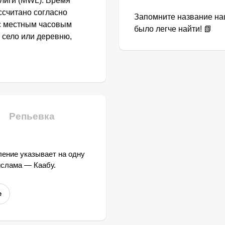
лиги (MWL). Время
ссчитано согласно
Запомните название наш
 с местным часовым
было легче найти! 📗
 село или деревню,
Репьевка
ение указывает на одну
ислама — Каабу.
е