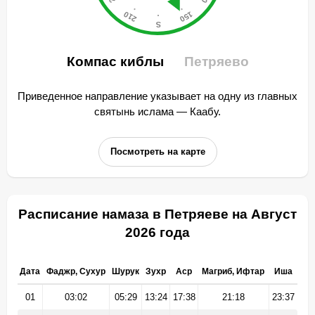
Компас киблы
Петряево
Приведенное направление указывает на одну из главных
святынь ислама — Каабу.
Посмотреть на карте
Расписание намаза в Петряеве на Август
2026 года
Дата
Фаджр, Сухур
Шурук
Зухр
Аср
Магриб, Ифтар
Иша
01
03:02
05:29
13:24
17:38
21:18
23:37