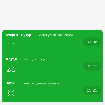
Фаджр - Сухур
Время утреннего намаза
03:06
Шурук
Восход солнца
05:41
Зухр
Время полуденного намаза
13:23