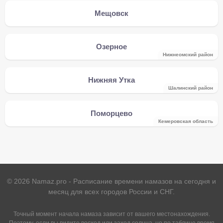
Мещовск
Озерное
Нижнеомский район
Нижняя Утка
Шалинский район
Поморцево
Кемеровская область
©
2026
Namaz.pro - Расписание времени намазов на сегодня и
месяц для всех городов России и СНГ.
Точный момент начала намаза зависит от вашего местонахождения.