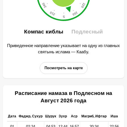
Компас киблы
Подлесный
Приведенное направление указывает на одну из главных
святынь ислама — Каабу.
Посмотреть на карте
Расписание намаза в Подлесном на
Август 2026 года
Дата
Фаджр, Сухур
Шурук
Зухр
Аср
Магриб, Ифтар
Иша
01
02:24
04:53
12:44
16:57
20:34
22:56