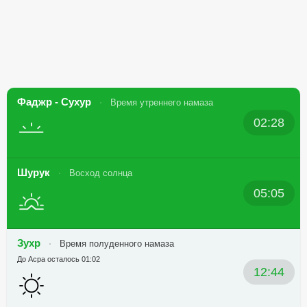
Фаджр - Сухур
Время утреннего намаза
02:28
Шурук
Восход солнца
05:05
Зухр
Время полуденного намаза
До Асра осталось 01:02
12:44