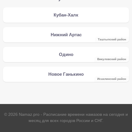
Кубан-Халк
Нижний Артас
Таштыпский район
Одино
Викуловский район
Новое Ганькино
Исаклинский район
©
2026
Namaz.pro - Расписание времени намазов на сегодня и
месяц для всех городов России и СНГ.