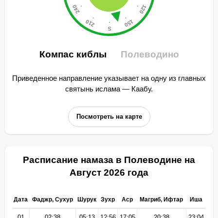
Компас киблы
Полеводино
Приведенное направление указывает на одну из главных
святынь ислама — Каабу.
Посмотреть на карте
Расписание намаза в Полеводине на
Август 2026 года
Дата
Фаджр, Сухур
Шурук
Зухр
Аср
Магриб, Ифтар
Иша
01
02:38
05:13
12:56
17:05
20:38
23:04