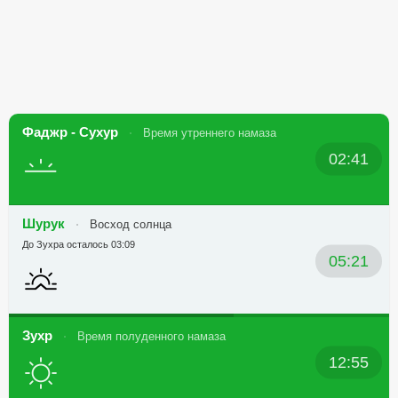
Фаджр - Сухур
Время утреннего намаза
02:41
Шурук
Восход солнца
До Зухра осталось 03:09
05:21
Зухр
Время полуденного намаза
12:55