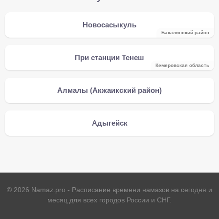
Новосасыкуль
Бакалинский район
При станции Тенеш
Кемеровская область
Алмалы (Акжаикский район)
Адыгейск
©
2026
Namaz.pro - Расписание времени намазов на сегодня и
месяц для всех городов России и СНГ.