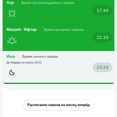
Аср
Время послеполуденного намаза
17:44
Магриб - Ифтар
Время вечернего намаза
21:16
Иша
Время ночного намаза
До Фаджра осталось 00:01
23:43
Расписание намаза на месяц вперёд