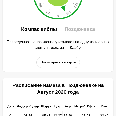
Компас киблы
Поздюневка
Приведенное направление указывает на одну из главных
святынь ислама — Каабу.
Посмотреть на карте
Расписание намаза в Поздюневке на
Август 2026 года
Дата
Фаджр, Сухур
Шурук
Зухр
Аср
Магриб, Ифтар
Иша
01
03:16
05:45
13:37
17:49
21:28
23:49