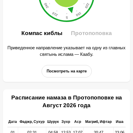
Компас киблы
Протопоповка
Приведенное направление указывает на одну из главных
святынь ислама — Каабу.
Посмотреть на карте
Расписание намаза в Протопоповке на
Август 2026 года
Дата
Фаджр, Сухур
Шурук
Зухр
Аср
Магриб, Ифтар
Иша
01
02:31
04:58
12:53
17:07
20:47
23:06