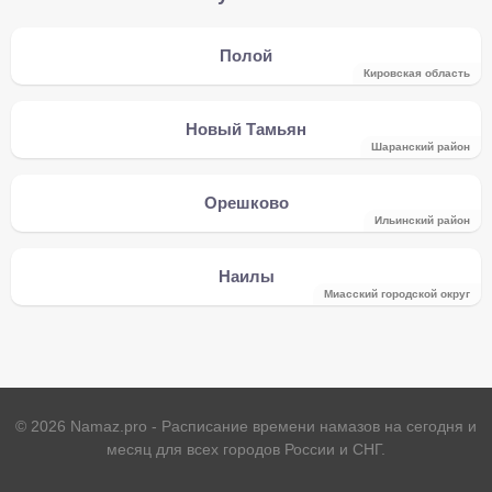
Полой
Кировская область
Новый Тамьян
Шаранский район
Орешково
Ильинский район
Наилы
Миасский городской округ
©
2026
Namaz.pro - Расписание времени намазов на сегодня и
месяц для всех городов России и СНГ.