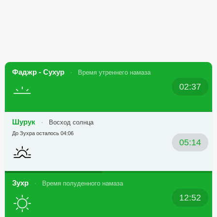
Фаджр - Сухур
Время утреннего намаза
02:37
Шурук
Восход солнца
До Зухра осталось 04:06
05:14
Зухр
Время полуденного намаза
12:52