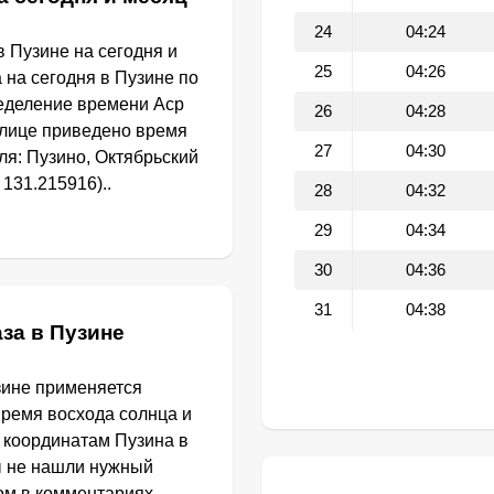
24
04:24
 Пузине на сегодня и
25
04:26
 на сегодня в Пузине по
еделение времени Аср
26
04:28
блице приведено время
27
04:30
я: Пузино, Октябрьский
131.215916)..
28
04:32
29
04:34
30
04:36
31
04:38
за в Пузине
зине применяется
Время восхода солнца и
 координатам Пузина в
ы не нашли нужный
том в комментариях.