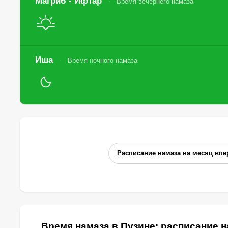
Магриб - Ифтар
Время вечернего намаза
Иша
Время ночного намаза
Расписание намаза на месяц впе
Время намаза в Пузине: расписание н