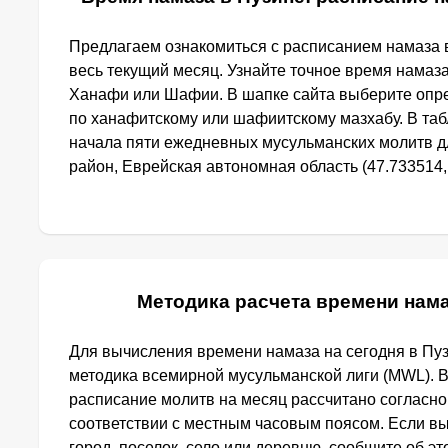
Предлагаем ознакомиться с расписанием намаза в
весь текущий месяц. Узнайте точное время намаза
Ханафи или Шафии. В шапке сайта выберите опр
по ханафитскому или шафиитскому мазхабу. В та
начала пяти ежедневных мусульманских молитв дл
район, Еврейская автономная область (47.733514, 
Методика расчета времени нама
Для вычисления времени намаза на сегодня в Пу
методика всемирной мусульманской лиги (MWL). 
расписание молитв на месяц рассчитано согласно
соответствии с местным часовым поясом. Если в
город, поселок, село или деревню, сообщите об э