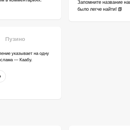
Запомните название наш
было легче найти! 📗
Пузино
ение указывает на одну
ислама — Каабу.
е