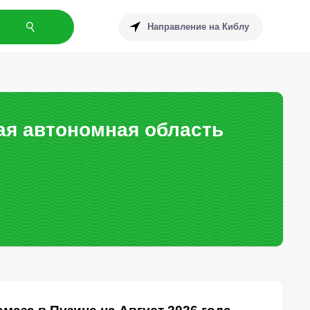
Направление на Киблу
ая автономная область