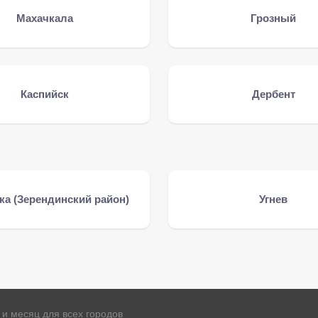
Махачкала
Грозный
Каспийск
Дербент
ка (Зерендинский район)
Угнев
и месяц для всех городов