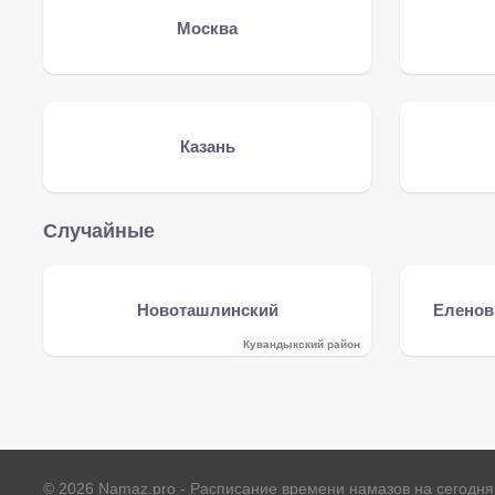
Москва
Казань
Случайные
Новоташлинский
Еленов
Кувандыкский район
©
2026
Namaz.pro - Расписание времени намазов на сегодня 