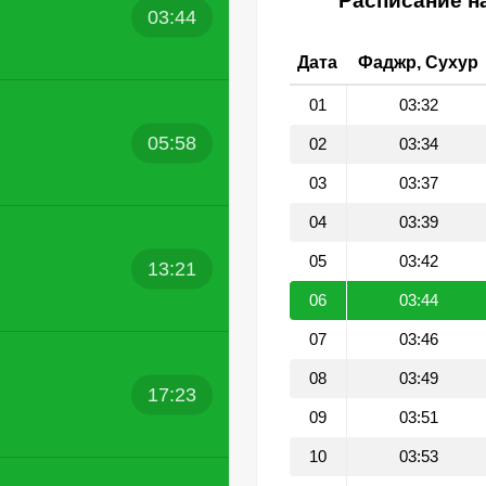
Расписание на
03:44
Дата
Фаджр, Сухур
01
03:32
05:58
02
03:34
03
03:37
04
03:39
05
03:42
13:21
06
03:44
07
03:46
08
03:49
17:23
09
03:51
10
03:53