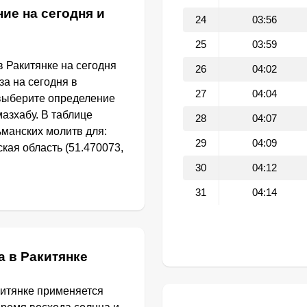
ие на сегодня и
24
03:56
25
03:59
 Ракитянке на сегодня
26
04:02
за на сегодня в
27
04:04
выберите определение
азхабу. В таблице
28
04:07
манских молитв для:
29
04:09
кая область (51.470073,
30
04:12
31
04:14
а в Ракитянке
китянке применяется