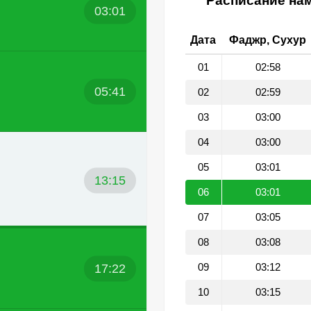
Расписание нам
03:01
Дата
Фаджр, Сухур
01
02:58
05:41
02
02:59
03
03:00
04
03:00
05
03:01
13:15
06
03:01
07
03:05
08
03:08
17:22
09
03:12
10
03:15