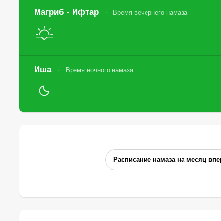
Магриб - Ифтар
Время вечернего намаза
Иша
Время ночного намаза
Расписание намаза на месяц впе