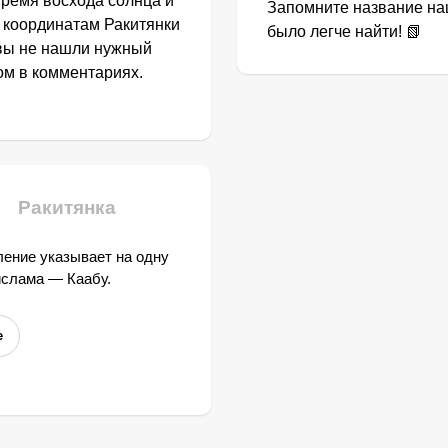
Время восхода солнца и
Запомните название наш
 координатам Ракитянки
было легче найти! 📗
 вы не нашли нужный
том в комментариях.
Ракитянка
ение указывает на одну
ислама — Каабу.
е