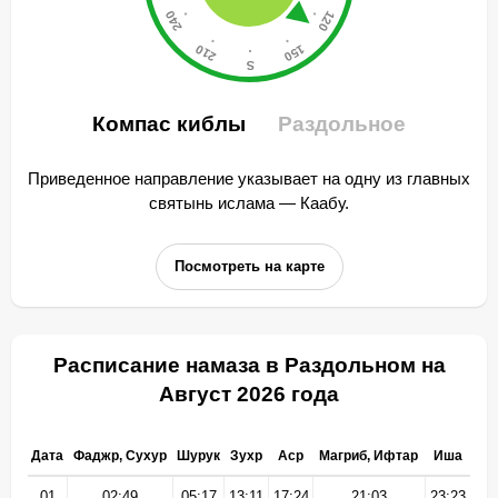
Компас киблы
Раздольное
Приведенное направление указывает на одну из главных
святынь ислама — Каабу.
Посмотреть на карте
Расписание намаза в Раздольном на
Август 2026 года
Дата
Фаджр, Сухур
Шурук
Зухр
Аср
Магриб, Ифтар
Иша
01
02:49
05:17
13:11
17:24
21:03
23:23