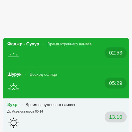
Фаджр - Сухур
Время утреннего намаза
02:53
Шурук
Восход солнца
05:29
Зухр
Время полуденного намаза
До Асра осталось 00:14
13:10