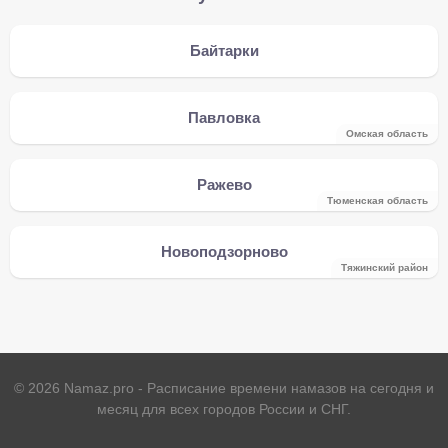
Байтарки
Павловка
Омская область
Ражево
Тюменская область
Новоподзорново
Тяжинcкий район
©
2026
Namaz.pro - Расписание времени намазов на сегодня и
месяц для всех городов России и СНГ.