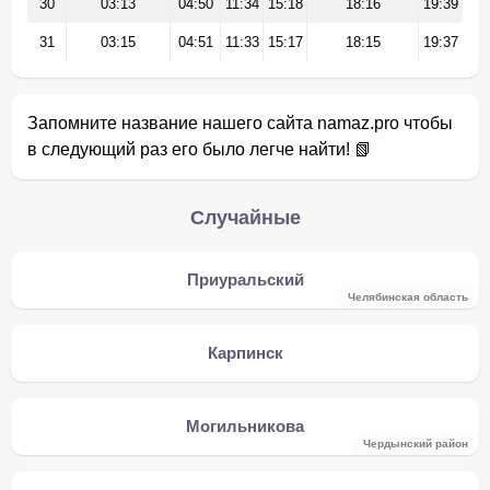
30
03:13
04:50
11:34
15:18
18:16
19:39
31
03:15
04:51
11:33
15:17
18:15
19:37
Запомните название нашего сайта namaz.pro чтобы
в следующий раз его было легче найти! 📗
Случайные
Приуральский
Челябинская область
Карпинск
Могильникова
Чердынский район