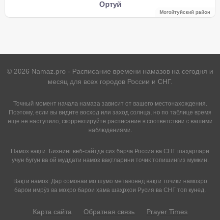
Ортуй
Могойтуйский район
©
2026
Namaz.pro - Расписание времени намазов на сегодня и
месяц для всех городов России и СНГ.
Точный момент начала намаза зависит от вашего местонахождения.
Поэтому, если вы видите восход или заход солнца, но по таблице время
еще не наступило, скорректируйте расписание в соответствии с вашими
наблюдениями.
Намоз вақти: Бизнинг веб-сайтда сиз барча Россия ва СНГ шаҳарлари
учун бугун ва ой муддати намоз вақтларини точик топишингиз мумкин.
Вақти намоз: Дар сомонаи мо шумо метавонед вақти точики намозро
барои имрӯз ва моҳро барои ҳама шаҳрҳои Русия ва СНГ топ кунед.
Карта сайта
Обратная связь
Prayer Times